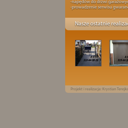
-napędów do drzwi garażowy
-prowadzenie serwisu gwara
Nasze ostatnie realizac
Projekt i realizacja:
Krystian Terejk