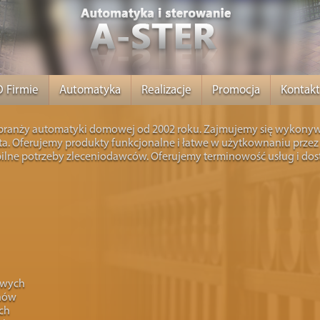
O Firmie
Automatyka
Realizacje
Promocja
Kontakt
ranży automatyki domowej od 2002 roku. Zajmujemy się wykony
ta. Oferujemy produkty funkcjonalne i łatwe w użytkownaniu przez
ilne potrzeby zleceniodawców. Oferujemy terminowość usług i dost
owych
nów
ch