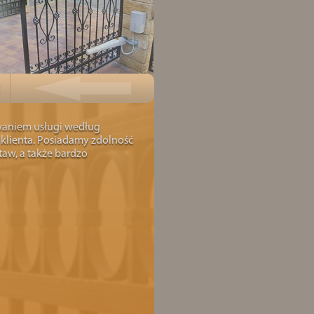
waniem usługi według
 klienta. Posiadamy zdolność
aw, a także bardzo