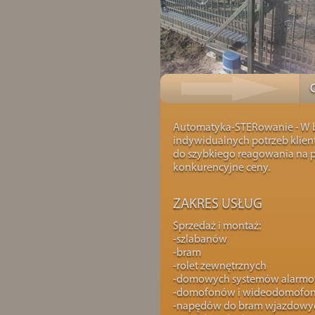
Automatyka-STERowanie - W b
indywidualnych potrzeb klien
do szybkiego reagowania na p
konkurencyjne ceny.
ZAKRES USŁUG
Sprzedaż i montaż:
-szlabanów
-bram
-rolet zewnętrznych
-domowych systemów alarm
-domofonów i wideodomofo
-napędów do bram wjazdowy