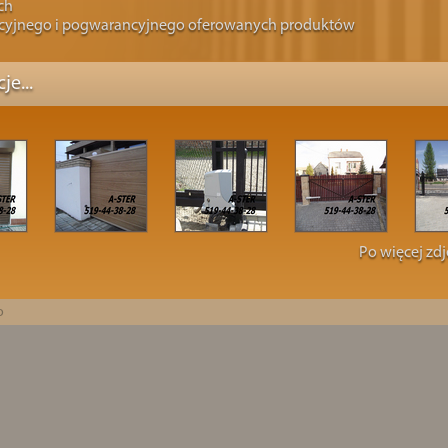
ch
ncyjnego i pogwarancyjnego oferowanych produktów
je...
Po więcej zd
o